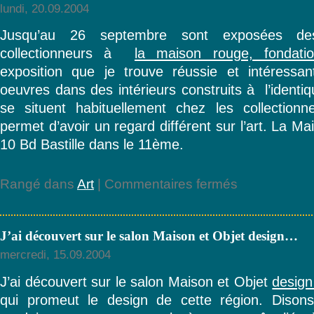
peintre
lundi, 20.09.2004
décora
vient
Jusqu’au 26 septembre sont exposées de
de…
collectionneurs à
la maison rouge, fondati
exposition que je trouve réussie et intéress
oeuvres dans des intérieurs construits à l’identiqu
se situent habituellement chez les collectionn
permet d’avoir un regard différent sur l’art. La M
10 Bd Bastille dans le 11ème.
sur
Rangé dans
Art
|
Commentaires fermés
Jusqu’au
26
septembre
J’ai découvert sur le salon Maison et Objet design…
sont
exposées
mercredi, 15.09.2004
des
oeuvres
J’ai découvert sur le salon Maison et Objet
design
d’…
qui promeut le design de cette région. Disons