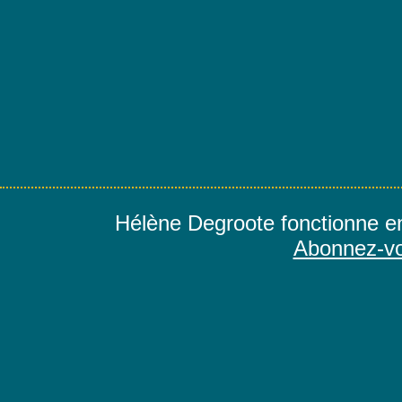
riche
en
événeme…
Hélène Degroote fonctionne e
Abonnez-vo