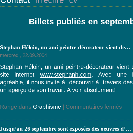
m’écrire
cv
Billets publiés en septem
Stephan Héloin, un ami peintre-décorateur vient de…
mercredi, 22.09.2004
Stephan Héloin, un ami peintre-décorateur vient 
site internet
www.stephanh.com
. Avec une in
agréable, il nous invite à découvrir à travers de
un aperçu de son travail. A voir absolument!
sur
Rangé dans
Graphisme
|
Commentaires fermés
Steph
Héloin
un
Jusqu’au 26 septembre sont exposées des oeuvres d’…
ami