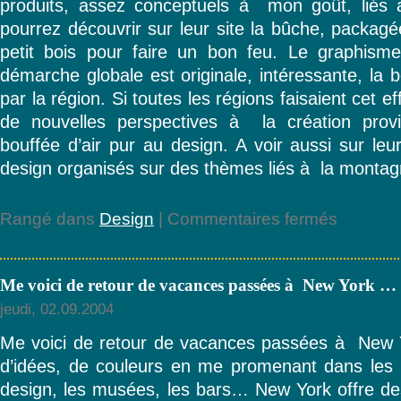
produits, assez conceptuels à mon goût, liés
pourrez découvrir sur leur site la bûche, packagée
petit bois pour faire un bon feu. Le graphism
démarche globale est originale, intéressante, la 
par la région. Si toutes les régions faisaient cet ef
de nouvelles perspectives à la création prov
bouffée d’air pur au design. A voir aussi sur leu
design organisés sur des thèmes liés à la montag
sur
Rangé dans
Design
|
Commentaires fermés
J’ai
découvert
sur
Me voici de retour de vacances passées à New York …
le
salon
jeudi, 02.09.2004
Maison
et
Me voici de retour de vacances passées à New Yor
Objet
d’idées, de couleurs en me promenant dans les 
design…
design, les musées, les bars… New York offre des