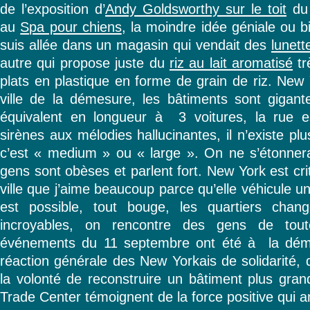
de l’exposition d’
Andy Goldsworthy sur le toit
du 
au
Spa pour chiens
, la moindre idée géniale ou b
suis allée dans un magasin qui vendait des
lunett
autre qui propose juste du
riz au lait aromatisé
tr
plats en plastique en forme de grain de riz. New 
ville de la démesure, les bâtiments sont gigant
équivalent en longueur à 3 voitures, la rue 
sirènes aux mélodies hallucinantes, il n’existe plu
c’est « medium » ou « large ». On ne s’étonner
gens sont obèses et parlent fort. New York est cri
ville que j’aime beaucoup parce qu’elle véhicule un e
est possible, tout bouge, les quartiers cha
incroyables, on rencontre des gens de tout
événements du 11 septembre ont été à la démes
réaction générale des New Yorkais de solidarité, 
la volonté de reconstruire un bâtiment plus gra
Trade Center témoignent de la force positive qui an