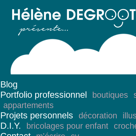
Blog
Portfolio professionnel
boutiques
appartements
Projets personnels
décoration
illu
D.I.Y.
bricolages pour enfant
croch
Contact