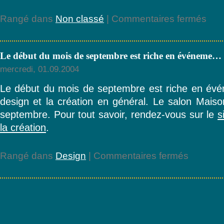
sur
Rangé dans
Non classé
|
Commentaires fermés
Me
voici
de
Le début du mois de septembre est riche en événeme…
retour
de
mercredi, 01.09.2004
vacan
passé
Le début du mois de septembre est riche en évé
à
design et la création en général. Le salon Maiso
New
York
septembre. Pour tout savoir, rendez-vous sur le
s
…
la création
.
sur
Rangé dans
Design
|
Commentaires fermés
Le
début
du
mois
de
septembre
est