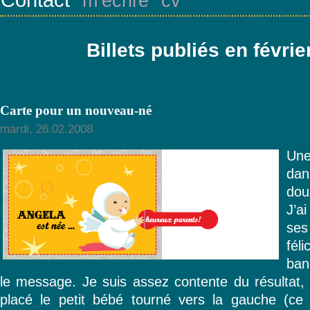
m’écrire
cv
Billets publiés en févrie
Carte pour un nouveau-né
mardi, 26.02.2008
Une
dan
dou
J’a
ses
féli
band
le message. Je suis assez contente du résultat, l
placé le petit bébé tourné vers la gauche (ce qu