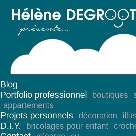
Blog
Portfolio professionnel
boutiques
appartements
Projets personnels
décoration
illu
D.I.Y.
bricolages pour enfant
croch
Contact