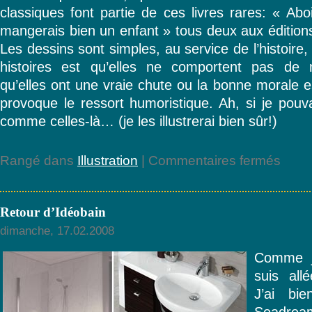
classiques font partie de ces livres rares: « Ab
mangerais bien un enfant » tous deux aux éditio
Les dessins sont simples, au service de l’histoire,
histoires est qu’elles ne comportent pas de 
qu’elles ont une vraie chute ou la bonne morale e
provoque le ressort humoristique. Ah, si je pouva
comme celles-là… (je les illustrerai bien sûr!)
sur
Rangé dans
Illustration
|
Commentaires fermés
Mes
classiq
préférés
Retour d’Idéobain
à
l’école
dimanche, 17.02.2008
des
loisirs
Comme je
suis all
J’ai bi
Seadrea