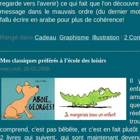
regarde vers l’avenir) ce qui fait que l’on découvr
message dans le mauvais ordre (du dernier mot 
fallu écrire en arabe pour plus de cohérence!
Rangé dans
Cadeau
,
Graphisme
,
Illustration
|
2 Com
Mes classiques préférés à l’école des loisirs
mercredi, 20.02.2008
Il 
enf
amu
que
rée
tro
comprend, c’est pas bêbête, et c’est en fait plutôt
2 livres qui suivent, qui sont maintenant deven