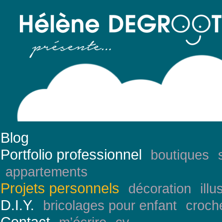
Blog
Portfolio professionnel
boutiques
appartements
Projets personnels
décoration
illu
D.I.Y.
bricolages pour enfant
croch
Contact