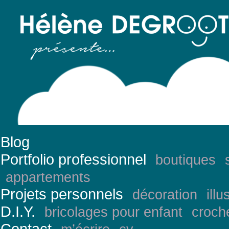
Blog
Portfolio professionnel
boutiques
appartements
Projets personnels
décoration
illu
D.I.Y.
bricolages pour enfant
croch
Contact