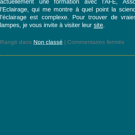
actuellement une formation avec l’AFE, Asso
l’Eclairage, qui me montre à quel point la scien
l’éclairage est complexe. Pour trouver de vraie
lampes, je vous invite à visiter leur
site
.
sur
Rangé dans
Non classé
|
Commentaires fermés
Leroy
Merlin
embrou