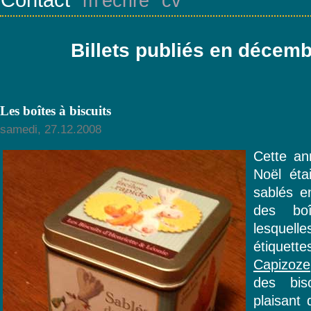
m’écrire
cv
Billets publiés en décem
Les boîtes à biscuits
samedi, 27.12.2008
Cette a
Noël éta
sablés e
des bo
lesquel
étiquett
Capizoze
des bisc
plaisant 