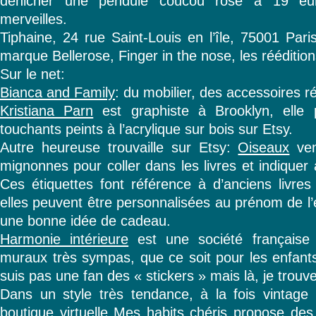
dénicher une pendule coucou rose à 19 euro
merveilles.
Tiphaine, 24 rue Saint-Louis en l’île, 75001 Paris
marque Bellerose, Finger in the nose, les rééditi
Sur le net:
Bianca and Family
: du mobilier, des accessoires ré
Kristiana Parn
est graphiste à Brooklyn, elle 
touchants peints à l’acrylique sur bois sur Etsy.
Autre heureuse trouvaille sur Etsy:
Oiseaux
ven
mignonnes pour coller dans les livres et indiquer à
Ces étiquettes font référence à d’anciens livres 
elles peuvent être personnalisées au prénom de l
une bonne idée de cadeau.
Harmonie intérieure
est une société française 
muraux très sympas, que ce soit pour les enfants
suis pas une fan des « stickers » mais là, je trouve
Dans un style très tendance, à la fois vintage et
boutique virtuelle
Mes habits chéris
propose des a