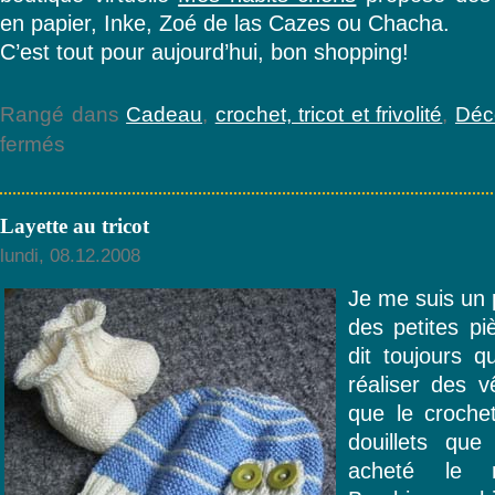
en papier, Inke, Zoé de las Cazes ou Chacha.
C’est tout pour aujourd’hui, bon shopping!
Rangé dans
Cadeau
,
crochet, tricot et frivolité
,
Déc
sur
fermés
Accessoires
déco
enfant
Layette au tricot
à
Paris
lundi, 08.12.2008
et
sur
Je me suis un 
internet
des petites pi
dit toujours q
réaliser des 
que le crochet
douillets que
acheté le