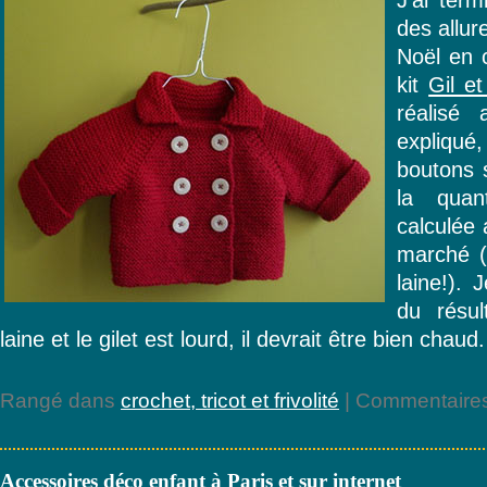
des allu
Noël en c
kit
Gil e
réalisé 
expliqué,
boutons s
la quan
calculée 
marché (
laine!). 
du résul
laine et le gilet est lourd, il devrait être bien chaud.
Rangé dans
crochet, tricot et frivolité
|
Commentaires
Accessoires déco enfant à Paris et sur internet