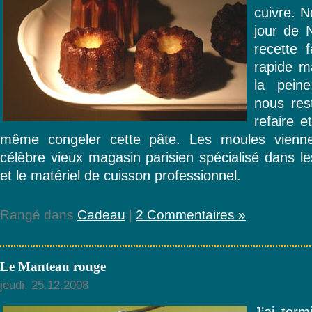
cuivre. N
jour de 
recette 
rapide ma
la peine:
nous res
refaire e
même congeler cette pâte. Les moules vien
célèbre vieux magasin parisien spécialisé dans le
et le matériel de cuisson professionnel.
Rangé dans
Cadeau
|
2 Commentaires »
Le Manteau rouge
jeudi, 25.12.2008
J’ai term