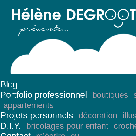
Blog
Portfolio professionnel
boutiques
appartements
Projets personnels
décoration
illu
D.I.Y.
bricolages pour enfant
croch
Contact