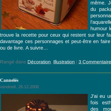
même. Je
du packa
person
l’aquarel
humour l
trouve la recette pour ceux qui restent sur leur fa
davantage ces personnages et peut-être en faire 
ou de livre. A suivre…
Rangé dans
Décoration
,
Illustration
|
3 Commentaire
Cannelés
vendredi, 26.12.2008
J’ai eu 
fois est
des mo