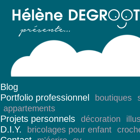
Blog
Portfolio professionnel
boutiques
appartements
Projets personnels
décoration
illu
D.I.Y.
bricolages pour enfant
croch
Contact