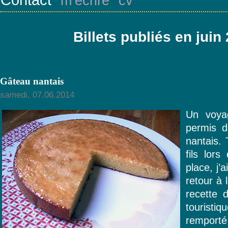
m’écrire
cv
Billets publiés en juin
Gâteau nantais
samedi, 07.06.2014
Un voya
permis d
nantais.
fils lors
place, j’
retour à 
recette 
touristiq
remport