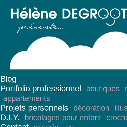
Blog
Portfolio professionnel
boutiques
appartements
Projets personnels
décoration
illu
D.I.Y.
bricolages pour enfant
croch
Contact