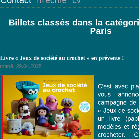
m’écrire
cv
Billets classés dans la catégor
Paris
Livre « Jeux de société au crochet » en prévente !
mardi, 29.04.2025
C’est avec pla
vous annon
campagne de p
« Jeux de soci
un livre (pap
modèles et rè
crocheter. 