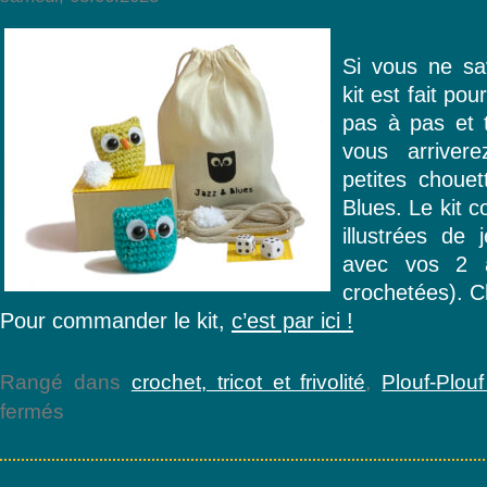
Si vous ne sa
kit est fait po
pas à pas et t
vous arriver
petites choue
Blues. Le kit 
illustrées de 
avec vos 2 a
crochetées). C
Pour commander le kit,
c’est par ici !
Rangé dans
crochet, tricot et frivolité
,
Plouf-Plouf
sur
fermés
Nouveau
kit
chez