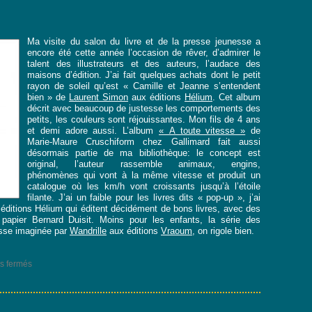
Ma visite du salon du livre et de la presse jeunesse a
encore été cette année l’occasion de rêver, d’admirer le
talent des illustrateurs et des auteurs, l’audace des
maisons d’édition. J’ai fait quelques achats dont le petit
rayon de soleil qu’est « Camille et Jeanne s’entendent
bien » de
Laurent Simon
aux éditions
Hélium
. Cet album
décrit avec beaucoup de justesse les comportements des
petits, les couleurs sont réjouissantes. Mon fils de 4 ans
et demi adore aussi. L’album
« A toute vitesse »
de
Marie-Maure Cruschiform chez Gallimard fait aussi
désormais partie de ma bibliothèque: le concept est
original, l’auteur rassemble animaux, engins,
phénomènes qui vont à la même vitesse et produit un
catalogue où les km/h vont croissants jusqu’à l’étoile
filante. J’ai un faible pour les livres dits « pop-up », j’ai
éditions Hélium qui éditent décidément de bons livres, avec des
 papier Bernard Duisit. Moins pour les enfants, la série des
esse imaginée par
Wandrille
aux éditions
Vraoum
, on rigole bien.
sur
s fermés
SLPJ
Montreuil
2013