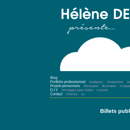
Blog
Portfolio professionnel
boutiques
showrooms
ex
Projets personnels
décoration
illustration
croqui
D.I.Y.
bricolages pour enfant
crochet
Contact
m’écrire
cv
Billets pu