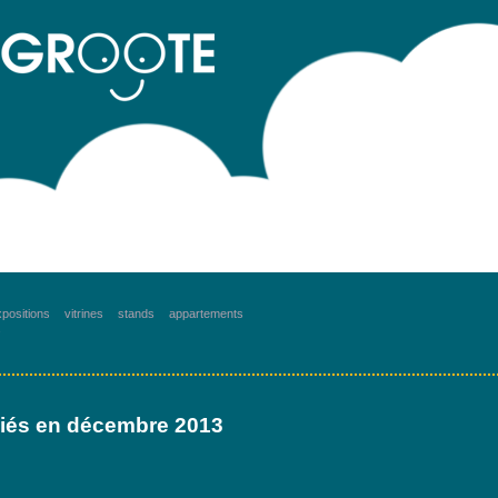
positions
vitrines
stands
appartements
s
bliés en décembre 2013