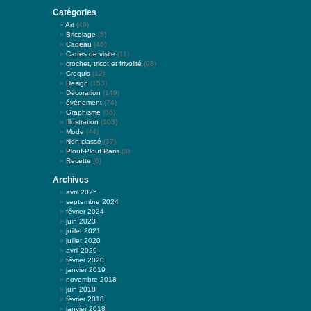
Catégories
Art
(49)
Bricolage
(5)
Cadeau
(46)
Cartes de visite
(11)
crochet, tricot et frivolité
(98)
Croquis
(12)
Design
(153)
Décoration
(149)
événement
(74)
Graphisme
(66)
Illustration
(103)
Mode
(44)
Non classé
(37)
Plouf-Plouf Paris
(3)
Recette
(6)
Archives
avril 2025
septembre 2024
février 2024
juin 2023
juillet 2021
juillet 2020
avril 2020
février 2020
janvier 2019
novembre 2018
juin 2018
février 2018
janvier 2018