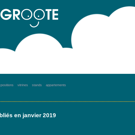
positions
vitrines
stands
appartements
s
ubliés en janvier 2019