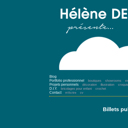
Blog
Portfolio professionnel
boutiques
showrooms
ex
Projets personnels
décoration
illustration
croqui
D.I.Y.
bricolages pour enfant
crochet
Contact
m’écrire
cv
Billets p