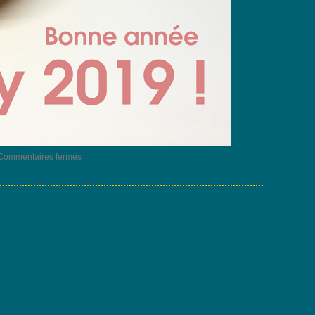
sur
Commentaires fermés
Bonne
année
2019
!