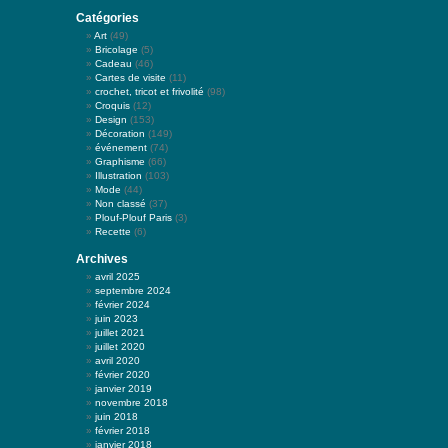
Catégories
Art
(49)
Bricolage
(5)
Cadeau
(46)
Cartes de visite
(11)
crochet, tricot et frivolité
(98)
Croquis
(12)
Design
(153)
Décoration
(149)
événement
(74)
Graphisme
(66)
Illustration
(103)
Mode
(44)
Non classé
(37)
Plouf-Plouf Paris
(3)
Recette
(6)
Archives
avril 2025
septembre 2024
février 2024
juin 2023
juillet 2021
juillet 2020
avril 2020
février 2020
janvier 2019
novembre 2018
juin 2018
février 2018
janvier 2018