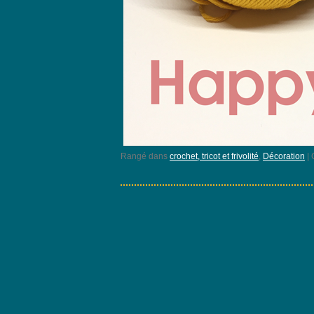
Rangé dans
crochet, tricot et frivolité
,
Décoration
|