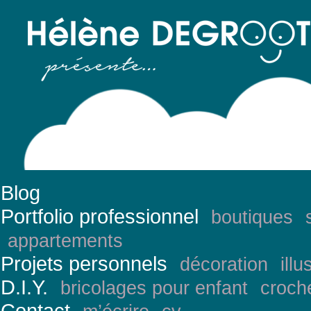
Blog
Portfolio professionnel
boutiques
appartements
Projets personnels
décoration
illu
D.I.Y.
bricolages pour enfant
croch
Contact