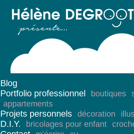
Blog
Portfolio professionnel
boutiques
appartements
Projets personnels
décoration
illu
D.I.Y.
bricolages pour enfant
croch
Contact