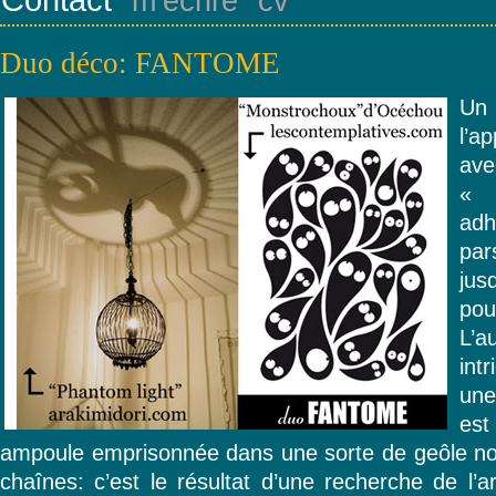
m’écrire
cv
Duo déco: FANTOME
Un 
l’a
ave
ad
par
jus
pou
L’a
int
un
es
ampoule emprisonnée dans une sorte de geôle no
chaînes: c’est le résultat d’une recherche de l’ar