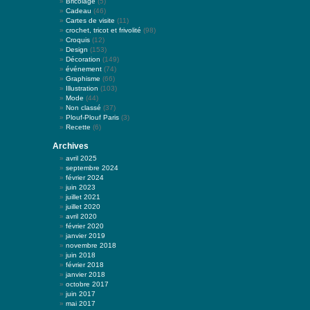
Bricolage
(5)
Cadeau
(46)
Cartes de visite
(11)
crochet, tricot et frivolité
(98)
Croquis
(12)
Design
(153)
Décoration
(149)
événement
(74)
Graphisme
(66)
Illustration
(103)
Mode
(44)
Non classé
(37)
Plouf-Plouf Paris
(3)
Recette
(6)
Archives
avril 2025
septembre 2024
février 2024
juin 2023
juillet 2021
juillet 2020
avril 2020
février 2020
janvier 2019
novembre 2018
juin 2018
février 2018
janvier 2018
octobre 2017
juin 2017
mai 2017