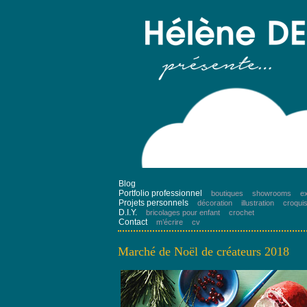
Blog
Portfolio professionnel
boutiques
showrooms
ex
Projets personnels
décoration
illustration
croqui
D.I.Y.
bricolages pour enfant
crochet
Contact
m’écrire
cv
Marché de Noël de créateurs 2018